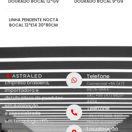
DOURADO BOCAL 12*G9
DOURADO BOCAL 9*G9
LINHA PENDENTE NOCTA
BOCAL 12*E14 30*80CM
Telefone
Empresa brasileira,
Comercial +55 (47)
99176-0564
importadora e
SAC +55 (47) 99211-
distribuidora de produtos
4434
em iluminação
Telefone
e
especializada
+55 (47) 3212-5017
em
tecnologia LED.
+55 (47) 3212-5019
Localização