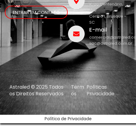
R. do Centenário,
208
ENTRAR EM CONTATO
Centro 1, Brusque -
SC
E-mail
comercial@astraled.c
sac@astraled.com.br
Astraled © 2025 Todos
Term
Políticas
os Direitos Reservados
os
Privacidade
Política de Privacidade