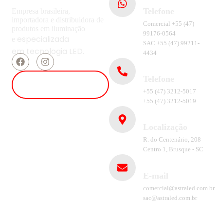
Telefone
Empresa brasileira,
importadora e distribuidora de
Comercial +55 (47)
produtos em iluminação
99176-0564
especializada
e
SAC +55 (47) 99211-
em
tecnologia LED.
4434
Telefone
ENTRAR EM
CONTATO
+55 (47) 3212-5017
+55 (47) 3212-5019
Localização
R. do Centenário, 208
Centro 1, Brusque - SC
E-mail
comercial@astraled.com.br
sac@astraled.com.br