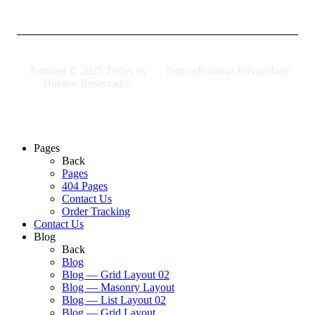
Astraled © 2025 Todos os
Termos
Políticas Privacidade
Direitos Reservados
Pages
Back
Pages
404 Pages
Contact Us
Order Tracking
Contact Us
Blog
Back
Blog
Blog — Grid Layout 02
Blog — Masonry Layout
Blog — List Layout 02
Blog — Grid Layout