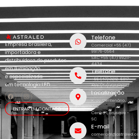
Telefone
Empresa brasileira,
Comercial +55 (47)
99176-0564
importadora e
SAC +55 (47) 99211-
distribuidora de produtos
4434
em iluminação
Telefone
e
especializada
+55 (47) 3212-5017
em
tecnologia LED.
+55 (47) 3212-5019
Localização
R. do Centenário,
208
ENTRAR EM CONTATO
Centro 1, Brusque -
SC
E-mail
comercial@astraled.c