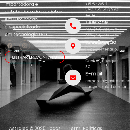
99176-0564
importadora e
SAC +55 (47) 99211-
distribuidora de produtos
4434
em iluminação
Telefone
e
especializada
+55 (47) 3212-5017
em
tecnologia LED.
+55 (47) 3212-5019
Localização
R. do Centenário,
208
ENTRAR EM CONTATO
Centro 1, Brusque -
SC
E-mail
comercial@astraled.c
sac@astraled.com.br
Astraled © 2025 Todos
Term
Políticas