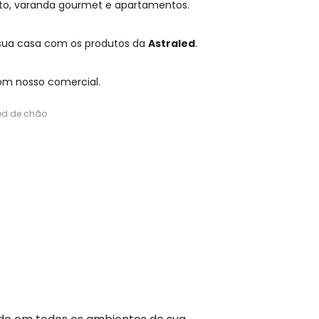
rto, varanda gourmet e apartamentos.
 sua casa com os produtos da
Astraled
.
om nosso comercial.
ed de chão