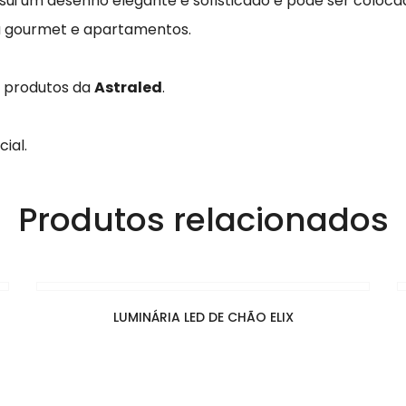
sui um desenho elegante e sofisticado e pode ser coloc
da gourmet e apartamentos.
s produtos da
Astraled
.
ial.
Produtos relacionados
LUMINÁRIA LED DE CHÃO ELIX