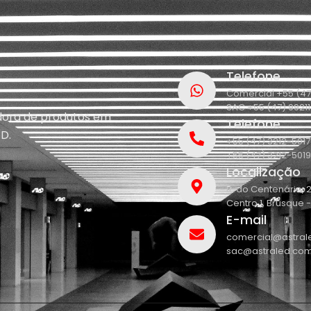
Telefone
Comercial +55 (47
SAC +55 (47) 9921
idora de produtos em
Telefone
D.
+55 (47) 3212-5017
+55 (47) 3212-5019
Localização
R. do Centenário, 
Centro 1, Brusque 
E-mail
comercial@astral
sac@astraled.com