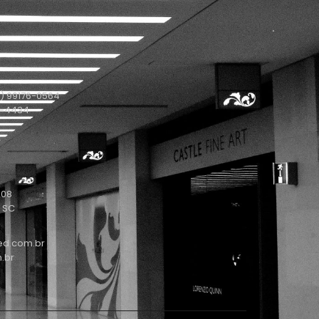
) 99176-0564
1-4434
208
- SC
ed.com.br
.br