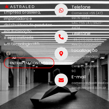
Telefone
Empresa brasileira,
Comercial +55 (47)
99176-0564
importadora e
SAC +55 (47) 99211-
distribuidora de produtos
4434
em iluminação
Telefone
e
especializada
+55 (47) 3212-5017
em
tecnologia LED.
+55 (47) 3212-5019
Localização
R. do Centenário,
208
ENTRAR EM CONTATO
Centro 1, Brusque -
SC
E-mail
comercial@astraled.c
sac@astraled.com.br