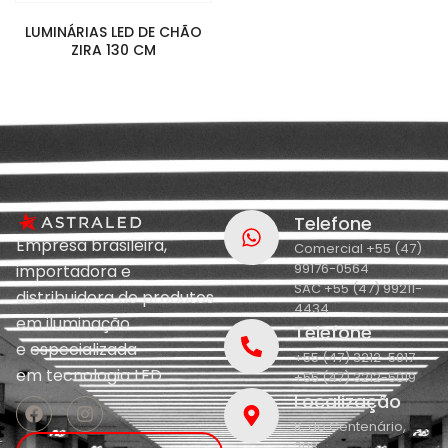
LUMINÁRIAS LED DE CHÃO
ZIRA 130 CM
Telefone
Empresa brasileira,
Comercial +55 (47)
99176-0564
importadora e
SAC +55 (47) 99211-
distribuidora de produtos
4434
em iluminação
Telefone
e
especializada
+55 (47) 3212-5017
em
tecnologia LED.
+55 (47) 3212-5019
Localização
R. do Centenário,
208