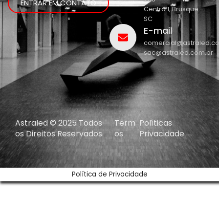
ENTRAR EM CONTATO
Centro 1, Brusque -
SC
E-mail
comercial@astraled.c
sac@astraled.com.br
Astraled © 2025 Todos
Term
Políticas
os Direitos Reservados
os
Privacidade
Política de Privacidade