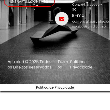
ENTRAR EM CONTATO
Centro 1, Brusque -
SC
E-mail
comercial@astraled.c
sac@astraled.com.br
Astraled © 2025 Todos
Term
Políticas
os Direitos Reservados
os
Privacidade
Política de Privacidade