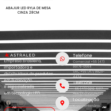
ABAJUR LED RYLA DE MESA
CINZA 28CM
Telefone
Empresa brasileira,
Comercial +55 (47)
99176-0564
importadora e
SAC +55 (47) 99211-
distribuidora de produtos
4434
em iluminação
Telefone
e
especializada
+55 (47) 3212-5017
em
tecnologia LED.
+55 (47) 3212-5019
Localização
R. do Centenário,
208