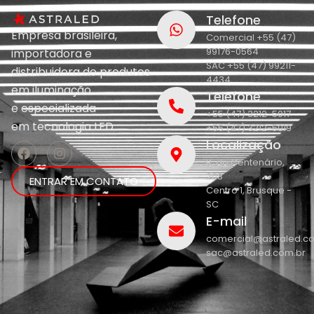
Telefone
Empresa brasileira,
Comercial +55 (47)
99176-0564
importadora e
SAC +55 (47) 99211-
distribuidora de produtos
4434
em iluminação
Telefone
e
especializada
+55 (47) 3212-5017
em
tecnologia LED.
+55 (47) 3212-5019
Localização
R. do Centenário,
208
ENTRAR EM CONTATO
Centro 1, Brusque -
SC
E-mail
comercial@astraled.c
sac@astraled.com.br