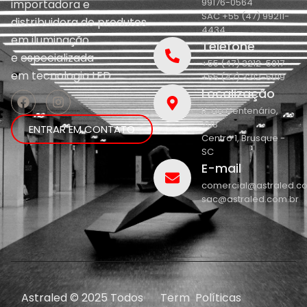
99176-0564
importadora e
SAC +55 (47) 99211-
distribuidora de produtos
4434
em iluminação
Telefone
e
especializada
+55 (47) 3212-5017
em
tecnologia LED.
+55 (47) 3212-5019
Localização
R. do Centenário,
208
ENTRAR EM CONTATO
Centro 1, Brusque -
SC
E-mail
comercial@astraled.c
sac@astraled.com.br
Astraled © 2025 Todos
Term
Políticas