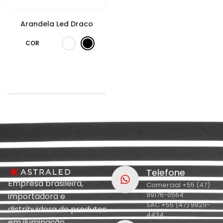
Arandela Led Draco
COR
Telefone
Empresa brasileira,
Comercial +55 (47)
99176-0564
importadora e
SAC +55 (47) 99211-
distribuidora de produtos
4434
em iluminação