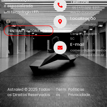
Telefone
e
especializada
+55 (47) 3212-5017
em
tecnologia LED.
+55 (47) 3212-5019
Localização
R. do Centenário,
208
ENTRAR EM CONTATO
Centro 1, Brusque -
SC
E-mail
comercial@astraled.c
sac@astraled.com.br
Astraled © 2025 Todos
Term
Políticas
os Direitos Reservados
os
Privacidade