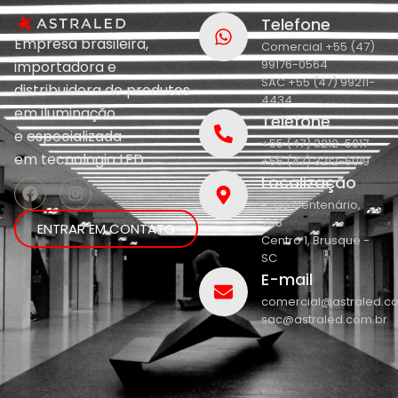
Telefone
Empresa brasileira,
Comercial +55 (47)
99176-0564
importadora e
SAC +55 (47) 99211-
distribuidora de produtos
4434
em iluminação
Telefone
e
especializada
+55 (47) 3212-5017
em
tecnologia LED.
+55 (47) 3212-5019
Localização
R. do Centenário,
208
ENTRAR EM CONTATO
Centro 1, Brusque -
SC
E-mail
comercial@astraled.c
sac@astraled.com.br