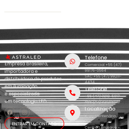
Telefone
Empresa brasileira,
Comercial +55 (47)
99176-0564
importadora e
SAC +55 (47) 99211-
distribuidora de produtos
4434
em iluminação
Telefone
e
especializada
+55 (47) 3212-5017
em
tecnologia LED.
+55 (47) 3212-5019
Localização
R. do Centenário,
208
ENTRAR EM CONTATO
Centro 1, Brusque -