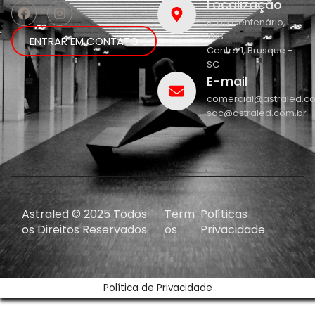
Localização
R. do Centenário,
208
ENTRAR EM CONTATO
Centro 1, Brusque -
SC
E-mail
comercial@astraled.c
sac@astraled.com.br
Astraled © 2025 Todos
Term
Políticas
os Direitos Reservados
os
Privacidade
Política de Privacidade