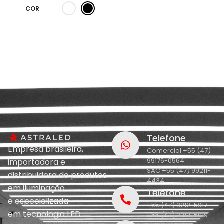
COR
Telefone
Empresa brasileira,
Comercial +55 (47)
99176-0564
importadora e
SAC +55 (47) 99211-
distribuidora de produtos
4434
em iluminação
Telefone
e
especializada
+55 (47) 3212-5017
em
tecnologia LED.
+55 (47) 3212-5019