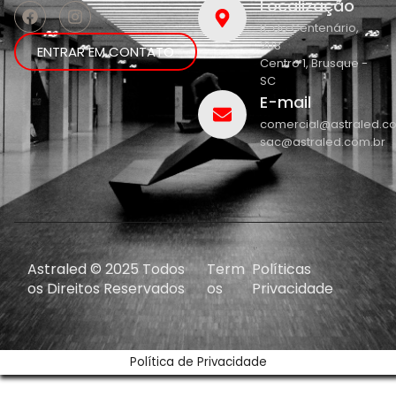
Localização
R. do Centenário,
208
ENTRAR EM CONTATO
Centro 1, Brusque -
SC
E-mail
comercial@astraled.c
sac@astraled.com.br
Astraled © 2025 Todos
Term
Políticas
os Direitos Reservados
os
Privacidade
Política de Privacidade