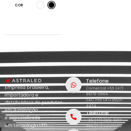
COR
Telefone
Empresa brasileira,
Comercial +55 (47)
99176-0564
importadora e
SAC +55 (47) 99211-
distribuidora de produtos
4434
em iluminação
Telefone
e
especializada
+55 (47) 3212-5017
em
tecnologia LED.
+55 (47) 3212-5019