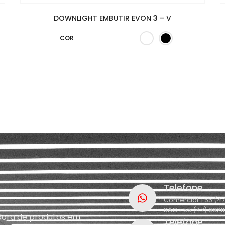
DOWNLIGHT EMBUTIR EVON 3 – V
COR
Telefone
Comercial +55 (47
SAC +55 (47) 9921
idora de produtos em
Telefone