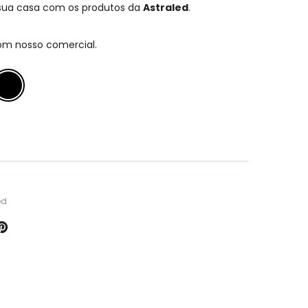
 sua casa com os produtos da
Astraled
.
om nosso comercial.
ed