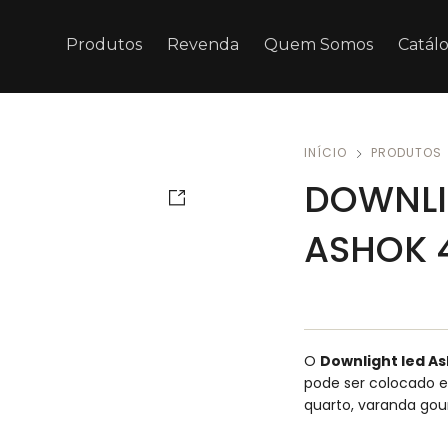
Produtos
Revenda
Quem Somos
Catál
INÍCIO
PRODUTOS
DOWNLI
ASHOK 
O
Downlight led A
pode ser colocado e
quarto, varanda go