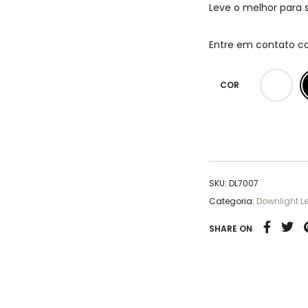
Leve o melhor para
Entre em contato c
COR
SKU:
DL7007
Categoria:
Downlight L
SHARE ON