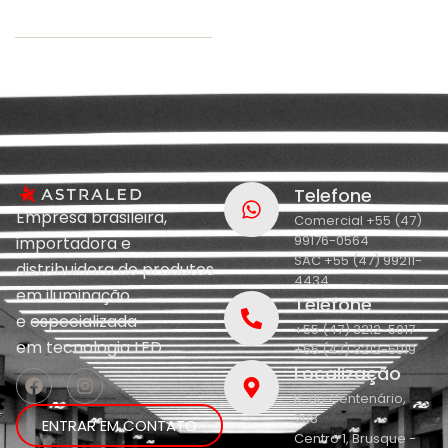
Telefone
Empresa brasileira,
Comercial +55 (47)
99176-0564
importadora e
SAC +55 (47) 99211-
distribuidora de produtos
4434
em iluminação
Telefone
e
especializada
+55 (47) 3212-5017
em
tecnologia LED.
+55 (47) 3212-5019
Localização
R. do Centenário,
208
ENTRAR EM CONTATO
Centro 1, Brusque -