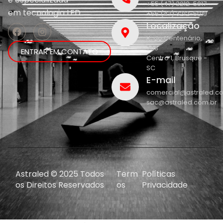
+55 (47) 3212-5017
em
tecnologia LED.
+55 (47) 3212-5019
Localização
R. do Centenário,
208
ENTRAR EM CONTATO
Centro 1, Brusque -
SC
E-mail
comercial@astraled.c
sac@astraled.com.br
Astraled © 2025 Todos
Term
Políticas
os Direitos Reservados
os
Privacidade