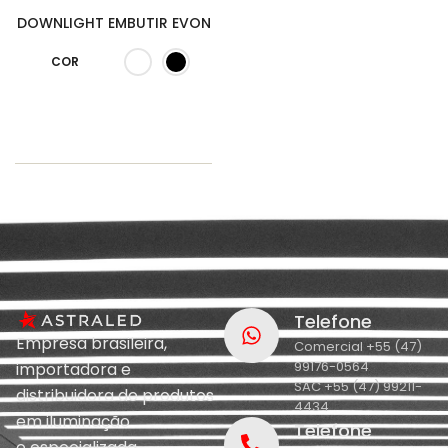
DOWNLIGHT EMBUTIR EVON
COR
Telefone
Empresa brasileira,
Comercial +55 (47)
99176-0564
importadora e
SAC +55 (47) 99211-
distribuidora de produtos
4434
em iluminação
Telefone
e
especializada