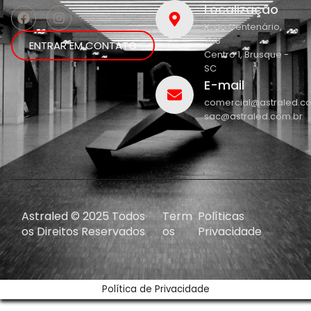
Localização
R. do Centenário,
208
ENTRAR EM CONTATO
Centro 1, Brusque -
SC
E-mail
comercial@astraled.c
sac@astraled.com.br
Astraled © 2025 Todos
Term
Políticas
os Direitos Reservados
os
Privacidade
Política de Privacidade