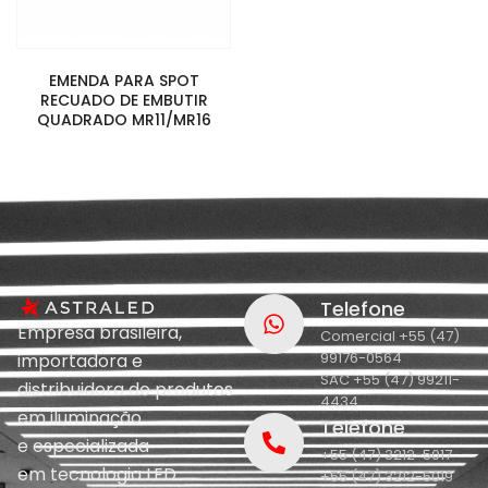
EMENDA PARA SPOT
RECUADO DE EMBUTIR
QUADRADO MR11/MR16
Telefone
Empresa brasileira,
Comercial +55 (47)
99176-0564
importadora e
SAC +55 (47) 99211-
distribuidora de produtos
4434
em iluminação
Telefone
e
especializada
+55 (47) 3212-5017
em
tecnologia LED.
+55 (47) 3212-5019