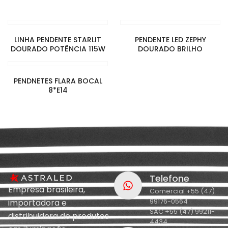
LINHA PENDENTE STARLIT
PENDENTE LED ZEPHY
DOURADO POTÊNCIA 115W
DOURADO BRILHO
PENDNETES FLARA BOCAL
8*E14
Telefone
Empresa brasileira,
Comercial +55 (47)
99176-0564
importadora e
SAC +55 (47) 99211-
distribuidora de produtos
4434