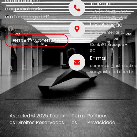
em iluminação
Telefone
e
especializada
+55 (47) 3212-5017
em
tecnologia LED.
+55 (47) 3212-5019
Localização
R. do Centenário,
208
ENTRAR EM CONTATO
Centro 1, Brusque -
SC
E-mail
comercial@astraled.c
sac@astraled.com.br
Astraled © 2025 Todos
Term
Políticas
os Direitos Reservados
os
Privacidade