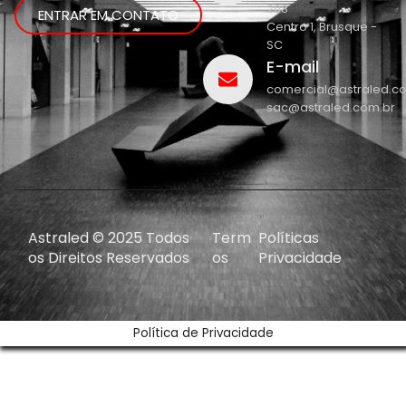
208
ENTRAR EM CONTATO
Centro 1, Brusque -
SC
E-mail
comercial@astraled.c
sac@astraled.com.br
Astraled © 2025 Todos
Term
Políticas
os Direitos Reservados
os
Privacidade
Política de Privacidade