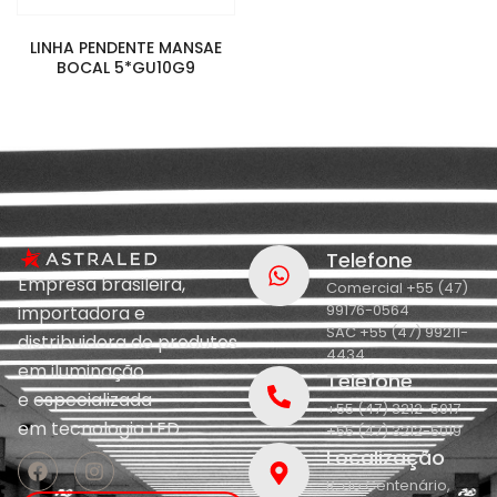
LINHA PENDENTE MANSAE
BOCAL 5*GU10G9
Telefone
Empresa brasileira,
Comercial +55 (47)
99176-0564
importadora e
SAC +55 (47) 99211-
distribuidora de produtos
4434
em iluminação
Telefone
e
especializada
+55 (47) 3212-5017
em
tecnologia LED.
+55 (47) 3212-5019
Localização
R. do Centenário,