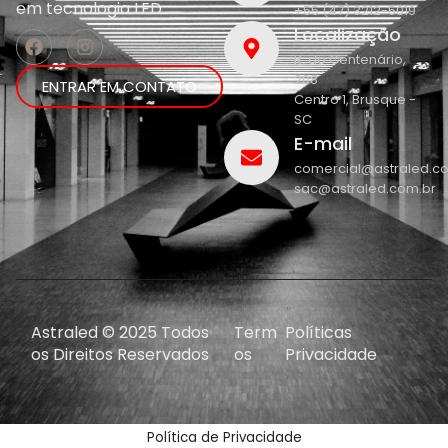
em
tecnologia LED.
+55 (47) 3212-5019
Localização
R. do Centenário,
208
ENTRAR EM CONTATO
Centro 1, Brusque -
SC
E-mail
comercial@astraled.c
sac@astraled.com.br
Astraled © 2025 Todos
Term
Políticas
os Direitos Reservados
os
Privacidade
Política de Privacidade