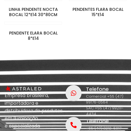
LINHA PENDENTE NOCTA
PENDENTES FLARA BOCAL
BOCAL 12*E14 30*80CM
15*E14
PENDENTE ELARA BOCAL
8*E14
Telefone
Empresa brasileira,
Comercial +55 (47)
99176-0564
importadora e
SAC +55 (47) 99211-
distribuidora de produtos
4434
em iluminação
Telefone
e
especializada
+55 (47) 3212-5017