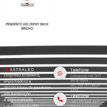
PENDENTE LED ZEPHY INOX
BRILHO
Telefone
Empresa brasileira,
Comercial +55 (47)
99176-0564
importadora e
SAC +55 (47) 99211-
distribuidora de produtos
4434
em iluminação
Telefone
e
especializada
+55 (47) 3212-5017
em
tecnologia LED.
+55 (47) 3212-5019