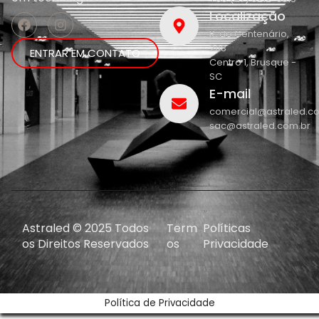
Localização
R. do Centenário,
208
ENTRAR EM CONTATO
Centro 1, Brusque -
SC
E-mail
comercial@astraled.c
sac@astraled.com.br
Astraled © 2025 Todos
Term
Políticas
os Direitos Reservados
os
Privacidade
Política de Privacidade