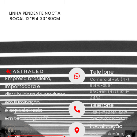
LINHA PENDENTE NOCTA
BOCAL 12*E14 30*80CM
Telefone
Empresa brasileira,
Comercial +55 (47)
99176-0564
importadora e
SAC +55 (47) 99211-
distribuidora de produtos
4434
em iluminação
Telefone
e
especializada
+55 (47) 3212-5017
em
tecnologia LED.
+55 (47) 3212-5019
Localização
R. do Centenário,