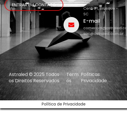
208
ENTRAR EM CONTATO
Centro 1, Brusque -
SC
E-mail
comercial@astraled.c
sac@astraled.com.br
Astraled © 2025 Todos
Term
Políticas
os Direitos Reservados
os
Privacidade
Política de Privacidade