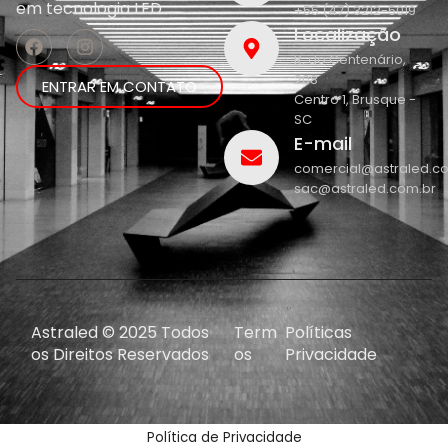
em
tecnologia LED.
+55 (47) 3212-5019
Localização
R. do Centenário,
208
ENTRAR EM CONTATO
Centro 1, Brusque -
SC
E-mail
comercial@astraled.c
sac@astraled.com.br
Astraled © 2025 Todos
Term
Políticas
os Direitos Reservados
os
Privacidade
Política de Privacidade