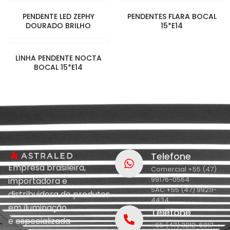
PENDENTE LED ZEPHY
PENDENTES FLARA BOCAL
DOURADO BRILHO
15*E14
LINHA PENDENTE NOCTA
BOCAL 15*E14
Telefone
Empresa brasileira,
Comercial +55 (47)
99176-0564
importadora e
SAC +55 (47) 99211-
distribuidora de produtos
4434
em iluminação
Telefone
e
especializada
+55 (47) 3212-5017