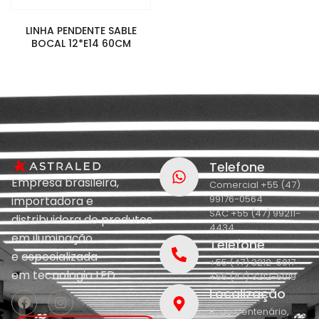
LINHA PENDENTE SABLE
BOCAL 12*E14 60CM
Telefone
Empresa brasileira,
Comercial +55 (47)
99176-0564
importadora e
SAC +55 (47) 99211-
distribuidora de produtos
4434
em iluminação
Telefone
e
especializada
+55 (47) 3212-5017
em
tecnologia LED.
+55 (47) 3212-5019
Localização
R. do Centenário,