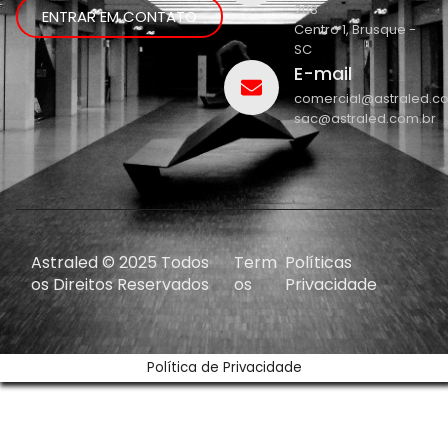
208
ENTRAR EM CONTATO
Centro 1, Brusque -
SC
E-mail
comercial@astraled.c
sac@astraled.com.br
Astraled © 2025 Todos
Term
Políticas
os Direitos Reservados
os
Privacidade
Política de Privacidade