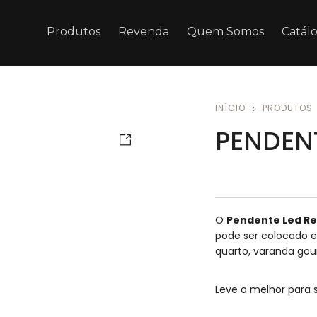
Produtos
Revenda
Quem Somos
Catál
INÍCIO
PRODUTOS
PENDENT
O
Pendente Led Re
pode ser colocado e
quarto, varanda go
Leve o melhor para