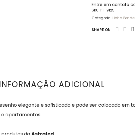
Entre em contato c
SKU:
PT-9125
Categoria:
Linha Pende
SHARE ON
INFORMAÇÃO ADICIONAL
esenho elegante e sofisticado e pode ser colocado em to
t e apartamentos.
s produtos da
Astraled
.