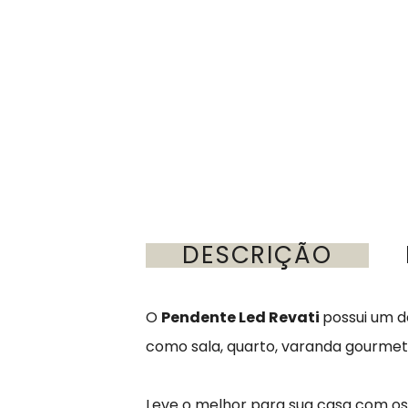
DESCRIÇÃO
O
Pendente Led Revati
possui um d
como sala, quarto, varanda gourme
Leve o melhor para sua casa com o