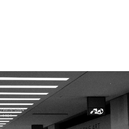
) 99176-0564
1-4434