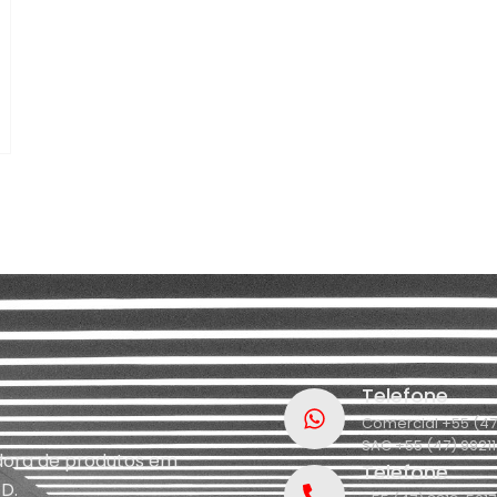
Telefone
Comercial +55 (47
SAC +55 (47) 9921
idora de produtos em
Telefone
D.