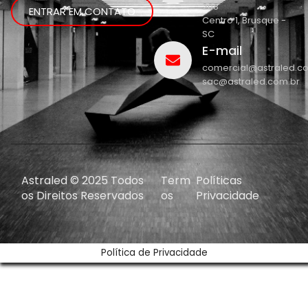
208
ENTRAR EM CONTATO
Centro 1, Brusque -
SC
E-mail
comercial@astraled.c
sac@astraled.com.br
Astraled © 2025 Todos
Term
Políticas
os Direitos Reservados
os
Privacidade
Política de Privacidade