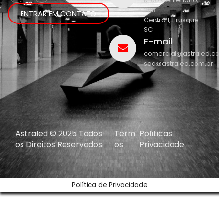
R. do Centenário,
208
ENTRAR EM CONTATO
Centro 1, Brusque -
SC
E-mail
comercial@astraled.c
sac@astraled.com.br
Astraled © 2025 Todos
Term
Políticas
os Direitos Reservados
os
Privacidade
Política de Privacidade