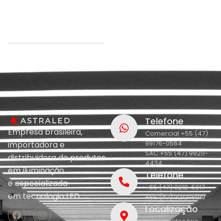
Telefone
Empresa brasileira,
Comercial +55 (47)
99176-0564
importadora e
SAC +55 (47) 99211-
distribuidora de produtos
4434
em iluminação
Telefone
e
especializada
+55 (47) 3212-5017
em
tecnologia LED.
+55 (47) 3212-5019
Localização