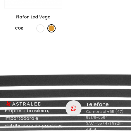
Plafon Led Vega
COR
Telefone
Empresa brasileira,
Comercial +55 (47)
99176-0564
importadora e
SAC +55 (47) 99211-
distribuidora de produtos
4434