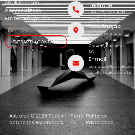
em iluminação
Telefone
e
especializada
+55 (47) 3212-5017
em
tecnologia LED.
+55 (47) 3212-5019
Localização
R. do Centenário,
208
ENTRAR EM CONTATO
Centro 1, Brusque -
SC
E-mail
comercial@astraled.c
sac@astraled.com.br
Astraled © 2025 Todos
Term
Políticas
os Direitos Reservados
os
Privacidade