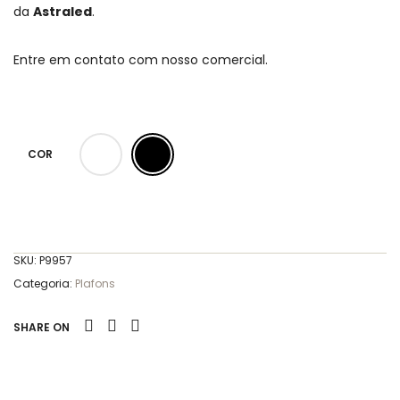
da
Astraled
.
Entre em contato com nosso comercial.
COR
SKU:
P9957
Categoria:
Plafons
SHARE ON