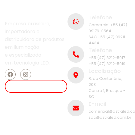
Telefone
Empresa brasileira,
Comercial +55 (47)
importadora e
99176-0564
SAC +55 (47) 99211-
distribuidora de produtos
4434
em iluminação
Telefone
e
especializada
+55 (47) 3212-5017
em
tecnologia LED.
+55 (47) 3212-5019
Localização
R. do Centenário,
208
ENTRAR EM CONTATO
Centro 1, Brusque -
SC
E-mail
comercial@astraled.c
sac@astraled.com.br