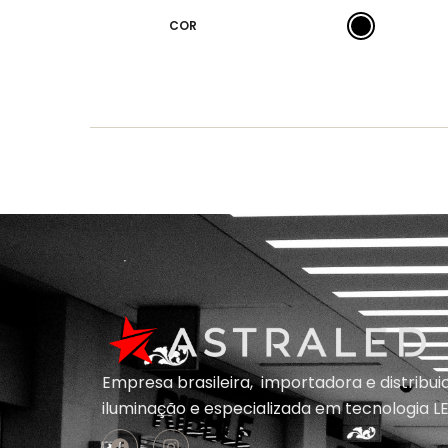
COR
Empresa brasileira, importadora e distribu
iluminação e
especializada em
tecnologia LE