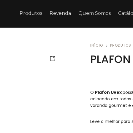
Produtos
Revenda
Quem Somos
Catál
INÍCIO
PRODUTOS
PLAFON
O
Plafon Uvex
poss
colocado em todos o
varanda gourmet e 
Leve o melhor para