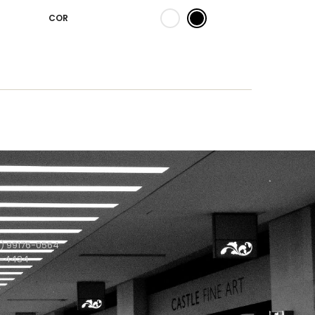
COR
) 99176-0564
1-4434