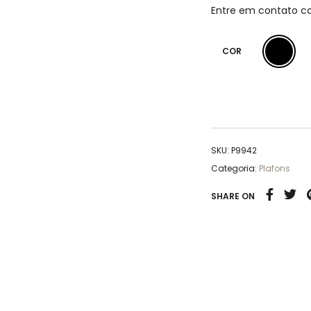
Entre em contato c
COR
SKU:
P9942
Categoria:
Plafons
SHARE ON