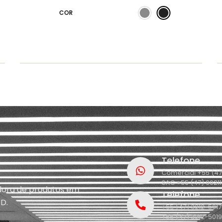
COR
Telefone
Comercial +55 (47
SAC +55 (47) 9921
idora de produtos em
Telefone
D.
+55 (47) 3212-5017
+55 (47) 3212-5019