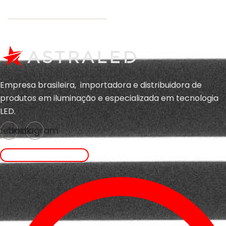
Empresa brasileira, importadora e distribuidora de
produtos em iluminação e
especializada em
tecnologia
LED.
cebook
Instagram
ENTRAR EM CONTATO