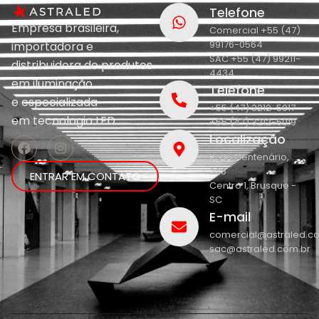
Telefone
Empresa brasileira,
Comercial +55 (47)
99176-0564
importadora e
SAC +55 (47) 99211-
distribuidora de produtos
4434
em iluminação
Telefone
e
especializada
+55 (47) 3212-5017
em
tecnologia LED.
+55 (47) 3212-5019
Localização
R. do Centenário,
208
ENTRAR EM CONTATO
Centro 1, Brusque -
SC
E-mail
comercial@astraled.c
sac@astraled.com.br