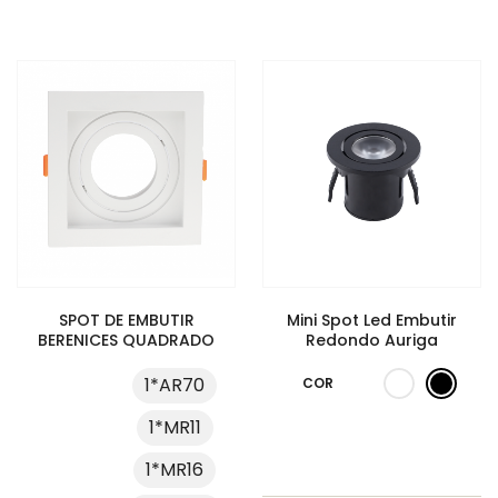
SPOT DE EMBUTIR
Mini Spot Led Embutir
BERENICES QUADRADO
Redondo Auriga
1*AR70
COR
1*MR11
1*MR16