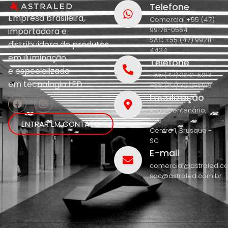
Telefone
Empresa brasileira,
Comercial +55 (47)
99176-0564
importadora e
SAC +55 (47) 99211-
distribuidora de produtos
4434
em iluminação
Telefone
e
especializada
+55 (47) 3212-5017
em
tecnologia LED.
+55 (47) 3212-5019
Localização
R. do Centenário,
208
ENTRAR EM CONTATO
Centro 1, Brusque -
SC
E-mail
comercial@astraled.c
sac@astraled.com.br