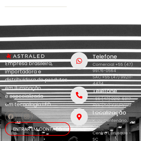
Telefone
Empresa brasileira,
Comercial +55 (47)
99176-0564
importadora e
SAC +55 (47) 99211-
distribuidora de produtos
4434
em iluminação
Telefone
e
especializada
+55 (47) 3212-5017
em
tecnologia LED.
+55 (47) 3212-5019
Localização
R. do Centenário,
208
ENTRAR EM CONTATO
Centro 1, Brusque -
SC