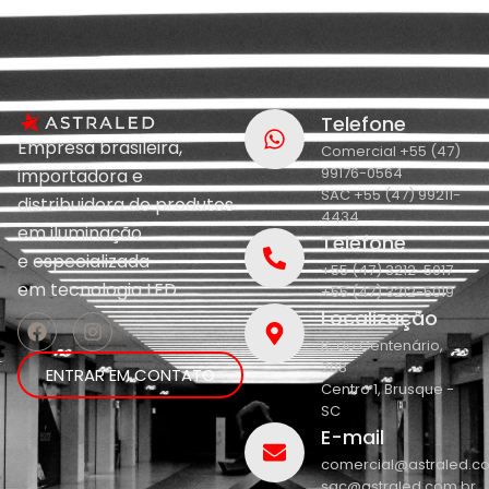
Telefone
Empresa brasileira,
Comercial +55 (47)
99176-0564
importadora e
SAC +55 (47) 99211-
distribuidora de produtos
4434
em iluminação
Telefone
e
especializada
+55 (47) 3212-5017
em
tecnologia LED.
+55 (47) 3212-5019
Localização
R. do Centenário,
208
ENTRAR EM CONTATO
Centro 1, Brusque -
SC
E-mail
comercial@astraled.c
sac@astraled.com.br