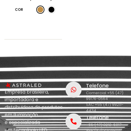
COR
Telefone
Empresa brasileira,
Comercial +55 (47)
99176-0564
importadora e
SAC +55 (47) 99211-
distribuidora de produtos
4434
em iluminação
Telefone
e
especializada
+55 (47) 3212-5017
em
tecnologia LED.
+55 (47) 3212-5019