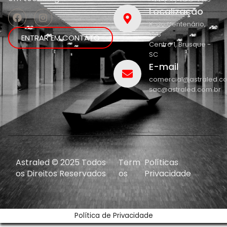
Localização
R. do Centenário,
208
ENTRAR EM CONTATO
Centro 1, Brusque -
SC
E-mail
comercial@astraled.c
sac@astraled.com.br
Astraled © 2025 Todos
Term
Políticas
os Direitos Reservados
os
Privacidade
Política de Privacidade