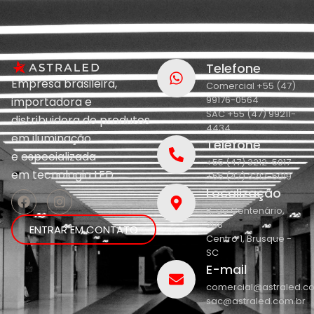
Telefone
Empresa brasileira,
Comercial +55 (47)
99176-0564
importadora e
SAC +55 (47) 99211-
distribuidora de produtos
4434
em iluminação
Telefone
e
especializada
+55 (47) 3212-5017
em
tecnologia LED.
+55 (47) 3212-5019
Localização
R. do Centenário,
208
ENTRAR EM CONTATO
Centro 1, Brusque -
SC
E-mail
comercial@astraled.c
sac@astraled.com.br