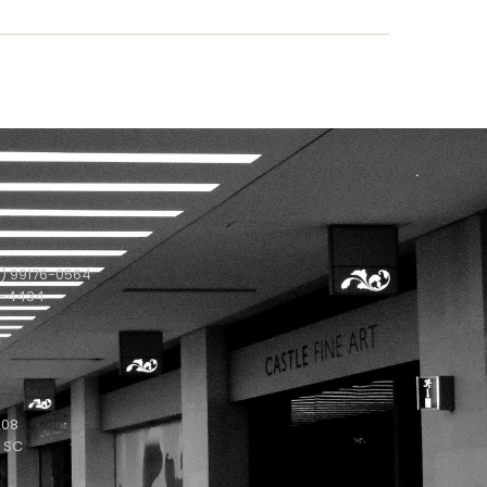
) 99176-0564
1-4434
208
- SC