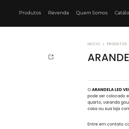
Produtos
Revenda
Quem Somos
Catál
INÍCIO
PRODUTOS
ARANDE
O
ARANDELA LED V
pode ser colocado e
quarto, varanda go
casa ou sua loja co
Entre em contato c