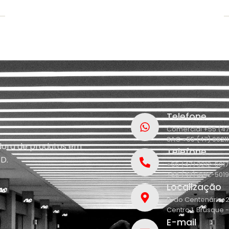
Telefone
Comercial +55 (47
SAC +55 (47) 9921
idora de produtos em
Telefone
D.
+55 (47) 3212-5017
+55 (47) 3212-5019
Localização
R. do Centenário, 
Centro 1, Brusque 
E-mail