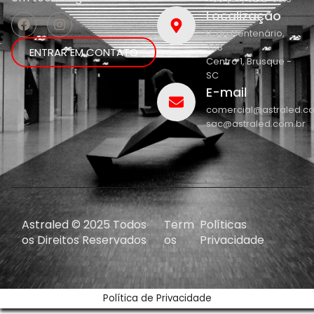
Localização
R. do Centenário,
208
ENTRAR EM CONTATO
Centro 1, Brusque -
SC
E-mail
comercial@astraled.c
sac@astraled.com.br
Astraled © 2025 Todos
Term
Políticas
os Direitos Reservados
os
Privacidade
Política de Privacidade