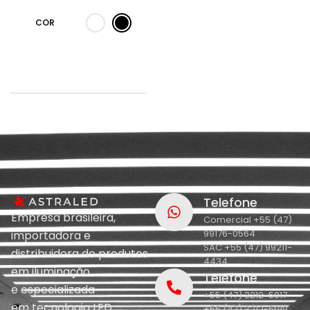
COR
Telefone
Empresa brasileira,
Comercial +55 (47)
99176-0564
importadora e
SAC +55 (47) 99211-
distribuidora de produtos
4434
em iluminação
Telefone
e
especializada
+55 (47) 3212-5017
em
tecnologia LED.
+55 (47) 3212-5019