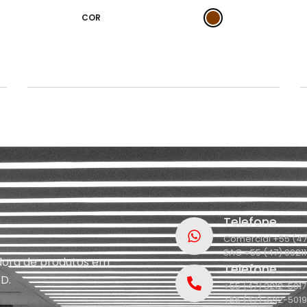
COR
Telefone
Comercial +55 (47
SAC +55 (47) 9921
idora de produtos em
Telefone
D.
+55 (47) 3212-5017
+55 (47) 3212-5019