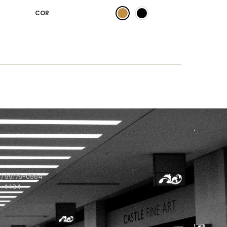
COR
) 99176-0564
1-4434