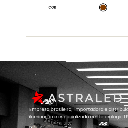
COR
Empresa brasileira, importadora e distribu
iluminação e
especializada em
tecnologia LE