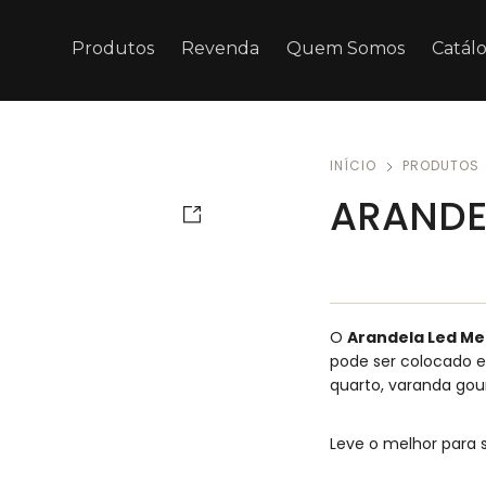
Produtos
Revenda
Quem Somos
Catál
INÍCIO
PRODUTOS
ARANDE
O
Arandela Led M
pode ser colocado e
quarto, varanda go
Leve o melhor para