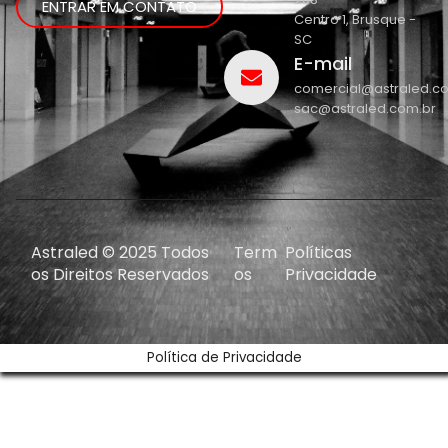
ENTRAR EM CONTATO
Centro 1, Brusque -
SC
E-mail
comercial@astraled.c
sac@astraled.com.br
Astraled © 2025 Todos
Term
Políticas
os Direitos Reservados
os
Privacidade
Política de Privacidade