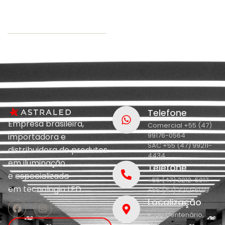
Telefone
Empresa brasileira,
Comercial +55 (47)
99176-0564
importadora e
SAC +55 (47) 99211-
distribuidora de produtos
4434
em iluminação
Telefone
e
especializada
+55 (47) 3212-5017
em
tecnologia LED.
+55 (47) 3212-5019
Localização
R. do Centenário,
208