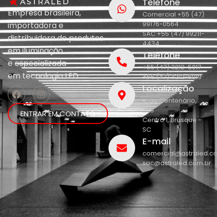
Telefone
Empresa brasileira,
Comercial +55 (47)
99176-0564
importadora e
SAC +55 (47) 99211-
distribuidora de produtos
4434
em iluminação
Telefone
e
especializada
+55 (47) 3212-5017
em
tecnologia LED.
+55 (47) 3212-5019
Localização
R. do Centenário,
208
ENTRAR EM CONTATO
Centro 1, Brusque -
SC
E-mail
comercial@astraled.c
sac@astraled.com.br