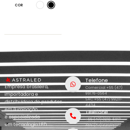
COR
Telefone
Empresa brasileira,
Comercial +55 (47)
99176-0564
importadora e
SAC +55 (47) 99211-
distribuidora de produtos
4434
em iluminação
Telefone
e
especializada
+55 (47) 3212-5017
em
tecnologia LED.
+55 (47) 3212-5019