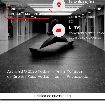
Localização
R. do Centenário,
208
ENTRAR EM CONTATO
Centro 1, Brusque -
SC
E-mail
comercial@astraled.c
sac@astraled.com.br
Astraled © 2025 Todos
Term
Políticas
os Direitos Reservados
os
Privacidade
Política de Privacidade