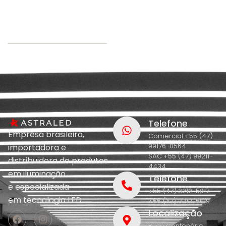
Telefone
Empresa brasileira,
Comercial +55 (47)
99176-0564
importadora e
SAC +55 (47) 99211-
distribuidora de produtos
4434
em iluminação
Telefone
e
especializada
+55 (47) 3212-5017
em
tecnologia LED.
+55 (47) 3212-5019
Localização
R. do Centenário,