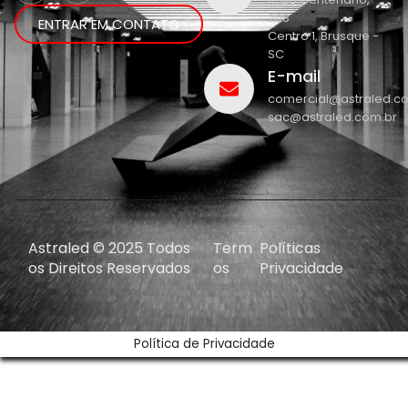
208
ENTRAR EM CONTATO
Centro 1, Brusque -
SC
E-mail
comercial@astraled.c
sac@astraled.com.br
Astraled © 2025 Todos
Term
Políticas
os Direitos Reservados
os
Privacidade
Política de Privacidade