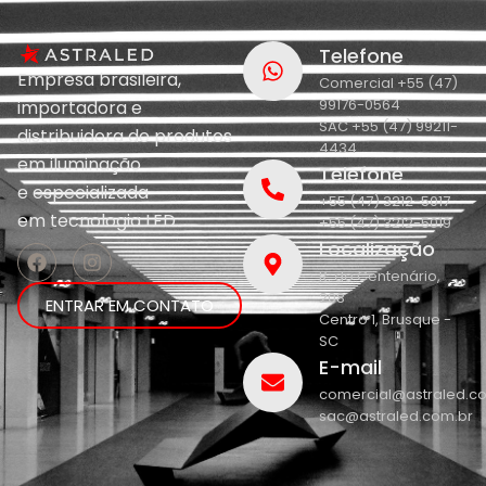
Telefone
Empresa brasileira,
Comercial +55 (47)
99176-0564
importadora e
SAC +55 (47) 99211-
distribuidora de produtos
4434
em iluminação
Telefone
e
especializada
+55 (47) 3212-5017
em
tecnologia LED.
+55 (47) 3212-5019
Localização
R. do Centenário,
208
ENTRAR EM CONTATO
Centro 1, Brusque -
SC
E-mail
comercial@astraled.c
sac@astraled.com.br