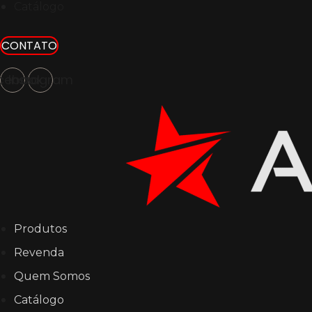
Catálogo
CONTATO
cebook
Instagram
Produtos
Revenda
Quem Somos
Catálogo