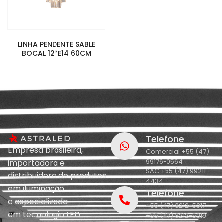
LINHA PENDENTE SABLE
BOCAL 12*E14 60CM
Telefone
Empresa brasileira,
Comercial +55 (47)
99176-0564
importadora e
SAC +55 (47) 99211-
distribuidora de produtos
4434
em iluminação
Telefone
e
especializada
+55 (47) 3212-5017
em
tecnologia LED.
+55 (47) 3212-5019