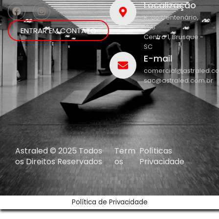
Localização
R. do Centenário,
208
ENTRAR EM CONTATO
Centro 1, Brusque -
SC
E-mail
comercial@astraled.c
sac@astraled.com.br
Astraled © 2025 Todos
Term
Políticas
os Direitos Reservados
os
Privacidade
Política de Privacidade