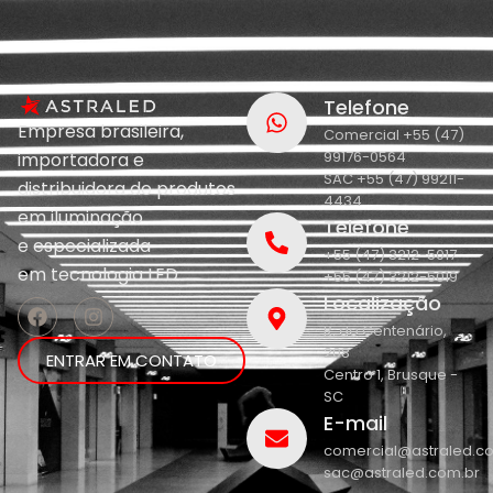
Telefone
Empresa brasileira,
Comercial +55 (47)
99176-0564
importadora e
SAC +55 (47) 99211-
distribuidora de produtos
4434
em iluminação
Telefone
e
especializada
+55 (47) 3212-5017
em
tecnologia LED.
+55 (47) 3212-5019
Localização
R. do Centenário,
208
ENTRAR EM CONTATO
Centro 1, Brusque -
SC
E-mail
comercial@astraled.c
sac@astraled.com.br